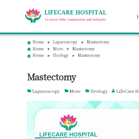
Skip
to
content
Home
Laparoscopy
Mastectomy
Home
More
Mastectomy
Home
Urology
Mastectomy
Mastectomy
Laparoscopy
More
Urology
LifeCare H